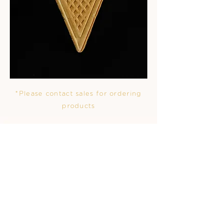
*Please contact sales for ordering
products
Back
< Previous
Next >
Office Contact :
ChoiChew Co., Ltd
92 Soi Suksawat 26 Suksawat rd.
Bangpakok Rajburana Bangkok
10140 TH