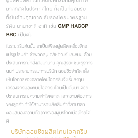
ผู้ผลิตผลิตภัณท์โคนไอศกรีมที่มีคุณภาพ
มากที่สุดในประเทศไทย ทั้งเป็นที่ยอมรับ
ทั้งในด้านคุณถาพ รับรองโดยมาตรฐาน
รัดับ นานาชาติ อาทิ เช่น
GMP HACCP
BRC
เป็นต้น
ในระยะเริ่มต้นนั้นเราเป็นเพียงผู้ผลิตเครื่องจักร
แปรรูปสินค้า จำพวกสบู่เภสัชภัณฑ์ และขนม ด้วย
ประสบการณ์ที่สั่งสมมานาน คุณสุริยะ ชนะธุรการ
นนท์ ประธานกรรมการบริษัท ฉอยชิวจำกัด เล็ง
เห็นโอกาสของตลาดโคนไอศครีมจึงเริ่มลงทุน
เครื่องจักรผลิตขนมไอศกรีมโคนเป็นต้นมา ด้วย
ประสบการณ์ความเข้าใจตลาด และความต้องการ
ของลูกค้า ทำให้สามารถผลิตสินค้าที่สามารถ
ตอบสนองความต้องการของผู้บริโภคเมืองไทยได้
ดี
บริษัทฉอยชิว
ผลิตโคนไอศกรีม